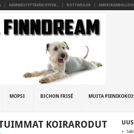
A
HÄMMÄSTYTTÄVÄN HYVIN...
ROTTWEILER
AMERIKANBULLDO
MOPSI
BICHON FRISÉ
MUITA PIENIKOKOI
TUIMMAT KOIRARODUT
UUS
Sak