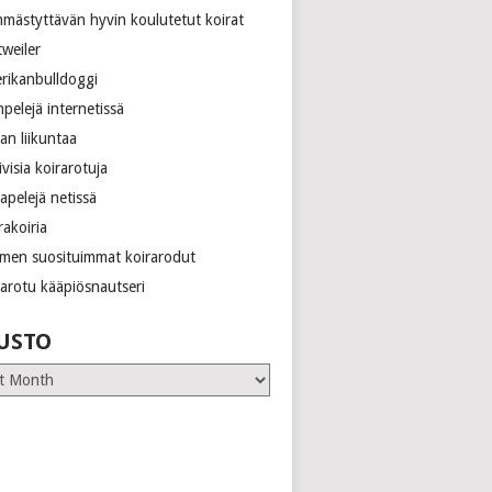
mästyttävän hyvin koulutetut koirat
tweiler
rikanbulldoggi
npelejä internetissä
an liikuntaa
ivisia koirarotuja
apelejä netissä
akoiria
men suosituimmat koirarodut
rarotu kääpiösnautseri
USTO
o