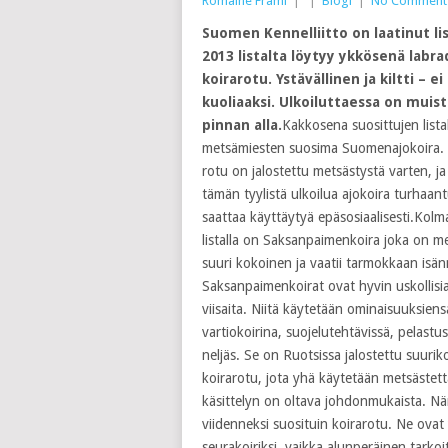
Romaine Frami
|
|
Blogi
|
No Comment
Suomen Kennelliitto on laatinut l
2013 listalta löytyy ykkösenä labr
koirarotu. Ystävällinen ja kiltti – e
kuoliaaksi. Ulkoiluttaessa on muis
pinnan alla.
Kakkosena suosittujen lista
metsämiesten suosima Suomenajokoira.
rotu on jalostettu metsästystä varten, ja
tämän tyylistä ulkoilua ajokoira turhaant
saattaa käyttäytyä epäsosiaalisesti.Kol
listalla on Saksanpaimenkoira joka on m
suuri kokoinen ja vaatii tarmokkaan isä
Saksanpaimenkoirat ovat hyvin uskollisia
viisaita. Niitä käytetään ominaisuuksiens
vartiokoirina, suojelutehtävissä, pelast
neljäs. Se on Ruotsissa jalostettu suuri
koirarotu, jota yhä käytetään metsästettäe
käsittelyn on oltava johdonmukaista. Näm
viidenneksi suosituin koirarotu. Ne ovat y
seurakoiriksi, vaikka alunperäinen tarkoit