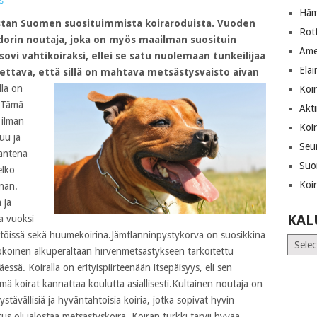
s
Häm
istan Suomen suosituimmista koiraroduista. Vuoden
Rot
adorin noutaja, joka on myös maailman suosituin
Ame
i sovi vahtikoiraksi, ellei se satu nuolemaan tunkeilijaa
Eläi
tettava, että sillä on mahtava metsästysvaisto aivan
lla on
Koir
 Tämä
Akti
 ilman
Koir
uu ja
Seur
mantena
Suo
elko
Koi
nnän.
 ja
KAL
a vuoksi
ustöissä sekä huumekoirina.Jämtlanninpystykorva on suosikkina
Kalust
kokoinen alkuperältään hirvenmetsästykseen tarkoitettu
ssä. Koiralla on erityispiirteenään itsepäisyys, eli sen
ä koirat kannattaa koulutta asiallisesti.Kultainen noutaja on
stävällisiä ja hyväntahtoisia koiria, jotka sopivat hyvin
us oli jalostaa metsästyskoira. Koiran turkki tarvii hyvää