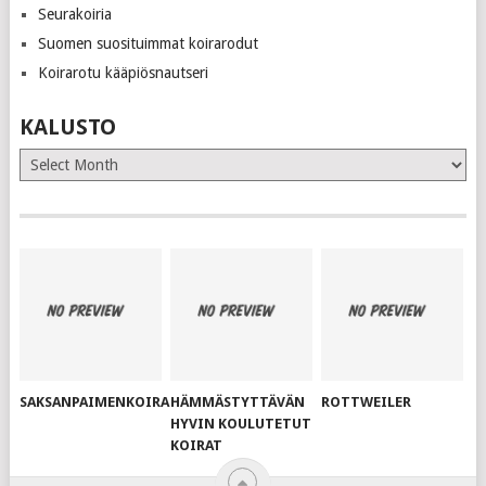
Seurakoiria
Suomen suosituimmat koirarodut
Koirarotu kääpiösnautseri
KALUSTO
Kalusto
SAKSANPAIMENKOIRA
HÄMMÄSTYTTÄVÄN
ROTTWEILER
HYVIN KOULUTETUT
KOIRAT