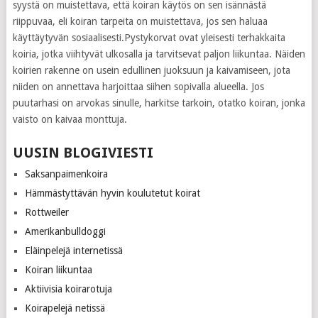
syystä on muistettava, että koiran käytös on sen isännästä
riippuvaa, eli koiran tarpeita on muistettava, jos sen haluaa
käyttäytyvän sosiaalisesti.Pystykorvat ovat yleisesti terhakkaita
koiria, jotka viihtyvät ulkosalla ja tarvitsevat paljon liikuntaa. Näiden
koirien rakenne on usein edullinen juoksuun ja kaivamiseen, jota
niiden on annettava harjoittaa siihen sopivalla alueella. Jos
puutarhasi on arvokas sinulle, harkitse tarkoin, otatko koiran, jonka
vaisto on kaivaa monttuja.
UUSIN BLOGIVIESTI
Saksanpaimenkoira
Hämmästyttävän hyvin koulutetut koirat
Rottweiler
Amerikanbulldoggi
Eläinpelejä internetissä
Koiran liikuntaa
Aktiivisia koirarotuja
Koirapelejä netissä