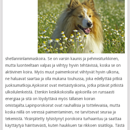
shetlanninlammaskoira. Se on varsin kaunis ja pehmeäturkkinen,
mutta luonteeltaan valpas ja viihtyy hyvin tehtävissä, koska se on
aktiivinen koira. Myös muut paimenkoirat viihtyvät hyvin ulkona,
ne haluavat saartaa ja olla mukana touhussa, joka edellyttää pitkiä
juoksumatkoja.Ajokoirat ovat metsästyskoiria, jotka pitävät pitkistä
ulkoilulenkeistä. Etenkin keskikokoisilla ajokoirilla on runsaasti
energiaa ja sitä on löydyttävä myös tällaisen koiran
omistajalta.Lapinporokoirat ovat rauhallisia ja tottelevaisia, mutta
koska niillä on veressä paimentaminen, ne tarvitsevat seuraa ja
tekemistä. Yksinjätetty tylsistynyt porokoira turhaantuu ja saattaa
käyttäytyä häiritsevästi, kuten haukkuen tai rikkoen sisätiloja. Tästä